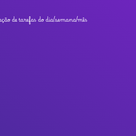
zação de tarefas do dia/semana/mês