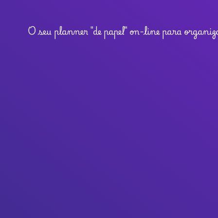
o
O seu planner "de papel" on-line para organi